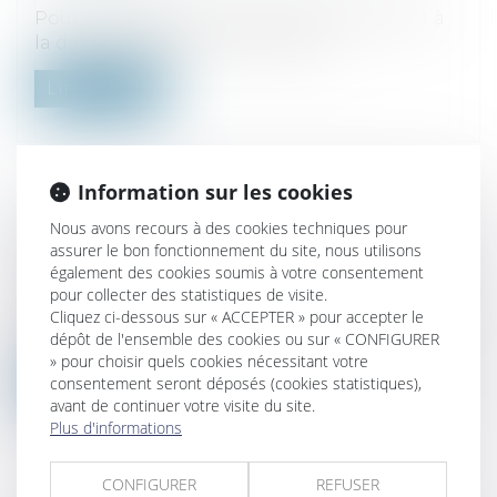
Pour l'appréciation de la condition tenant à
la durée de détention des titres...
Lire la suite
Information sur les cookies
Nous avons recours à des cookies techniques pour
DE LA PRESCRIPTION DE L’ACTION EN
assurer le bon fonctionnement du site, nous utilisons
CONSTATATION D’UN BAIL COMMERCIAL
également des cookies soumis à votre consentement
Droit commercial
/
Baux commerciaux
pour collecter des statistiques de visite.
Une indivision, aux droits de laquelle est venu
Cliquez ci-dessous sur « ACCEPTER » pour accepter le
un groupement forestier, avai...
dépôt de l'ensemble des cookies ou sur « CONFIGURER
» pour choisir quels cookies nécessitant votre
Lire la suite
consentement seront déposés (cookies statistiques),
avant de continuer votre visite du site.
Plus d'informations
CONFIGURER
REFUSER