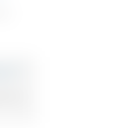
 à la
CATION :
D’UN
e d’un bi...