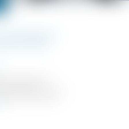
s à dynamiser :
squ’en 2026
4 a prorogé jusqu’à fin
les en faveur des
 bassin urbain à dynamiser
scale vient de commenter
ite