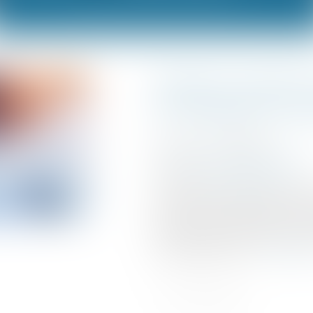
Bassins urbain
prorogation ju
Publié le :
25/06/2024
Droit fiscal
/
Fiscalité locale
Source :
www.legifiscal.fr
La loi de finances pour 202
2026, les exonérations fisca
entreprises créées dans un
(BUD). L’administration fi
ces dispositions...
Lire la su