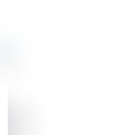
 VOTER
CRITE
nnelles
 SAS priv...
ERS