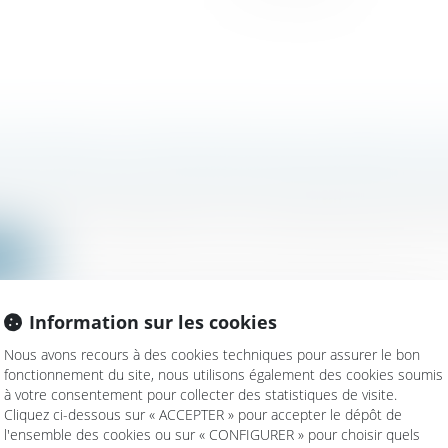
E PRIVANT L’ASSOCIÉ DE SAS DU DROIT DE
 EXCLUSION EST EN PARTIE RÉPUTÉE NON É
ociétés
/
Droit des sociétés commerciales et professio
non écrite la stipulation de la clause des statuts d'une
ite
Information sur les cookies
Nous avons recours à des cookies techniques pour assurer le bon
fonctionnement du site, nous utilisons également des cookies soumis
MMERCIAUX : LA MENSUALISATION DES LOY
à votre consentement pour collecter des statistiques de visite.
E POUR CAUSE DE DISSOLUTION
Cliquez ci-dessous sur « ACCEPTER » pour accepter le dépôt de
l'ensemble des cookies ou sur « CONFIGURER » pour choisir quels
ercial
/
Baux commerciaux