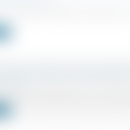
TÉ REND SON AVIS
ercial
/
Droit de la concurrence
’Union européenne s’est fixée pour objectif de parvenir
ite
PUBLIÉ ET DISPENSE D’ACTION EN REVENDI
LA PUBLICATION D’UN AVIS D’ATTRIBUTION 
PUBLIC ?
ociétés
/
Procédures collectives
l’article L.624-10 du Code de commerce, « le propriétair
ite