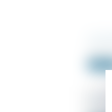
LA CLAUS
SUR SON
Droit des s
Est réputée 
Lire la su
BAUX CO
RETARDÉ
Droit comm