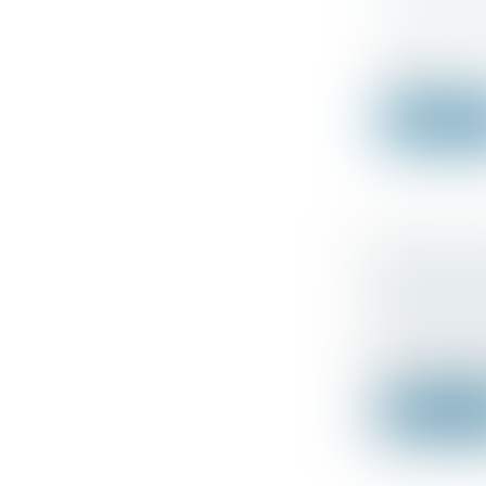
L’AUTORI
Droit comm
Alors que l
neutr...
Lire la su
CONTRAT 
QUID DE 
MARCHÉ 
Droit des s
En vertu de 
Lire la su