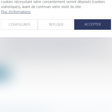
cookies nécessitant votre consentement seront déposés (cookies
ter les sorties de trésorerie liées à la location du local, l
statistiques), avant de continuer votre visite du site.
Plus d'informations
ite
ACCEPTER
CONFIGURER
REFUSER
 TRANSMETTRE SON ENTREPRISE ?
ociétés
/
Transmission d’entreprise
gez de céder votre entreprise ? Le choix de votre mo
ite
DE RECHARGE POUR VÉHICULES ÉLECTRIQUE