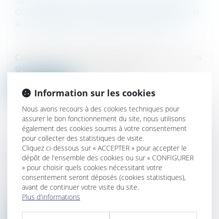
SECRÉTARIAT JURIDIQUE DES SOCIÉTÉS
COMMERCIALES : COMMENT PARTICIPER
À LA CONSTITUTION DE LA SOCIÉTÉ ?
Droit des sociétés
/
Droit des sociétés
commerciales et professionnelles
Création d’une société, tenue des assemblées
générales, transfert du siège so...
Lire la suite
Information sur les cookies
Nous avons recours à des cookies techniques pour
assurer le bon fonctionnement du site, nous utilisons
également des cookies soumis à votre consentement
pour collecter des statistiques de visite.
Cliquez ci-dessous sur « ACCEPTER » pour accepter le
FRAIS DE CARBURANT : BARÈME
dépôt de l'ensemble des cookies ou sur « CONFIGURER
APPLICABLE POUR L’ANNÉE 2021
» pour choisir quels cookies nécessitant votre
Droit fiscal
/
Fiscalité des particuliers
consentement seront déposés (cookies statistiques),
avant de continuer votre visite du site.
Bercy met à jour pour l’année 2021 les
Plus d'informations
barèmes "Frais de carburant en euro au...
Lire la suite