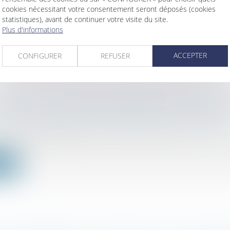
ation fiscale a commenté ce 23 août au BOFiP, la mes
cookies nécessitant votre consentement seront déposés (cookies
..
statistiques), avant de continuer votre visite du site.
Plus d'informations
ite
ACCEPTER
CONFIGURER
REFUSER
D’IMPÔT AU TITRE DES BORNES DE RECHARG
S ÉLECTRIQUES : LES NORMES SONT FIXÉES
/
Fiscalité des professionnels
erministériel définissant les caractéristiques technique
ite