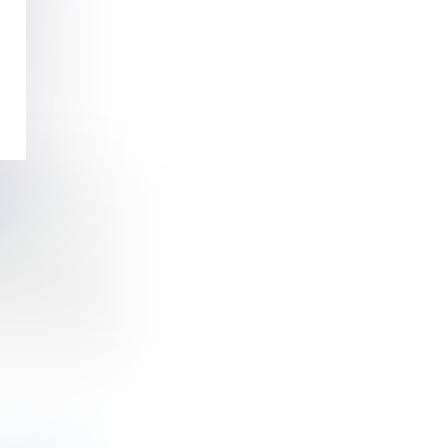
ure
E DE
s que les...