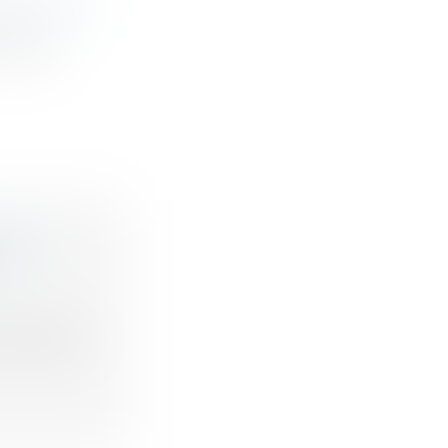
ISTIQUES
nnelles
ant des
ICES
’entreprise