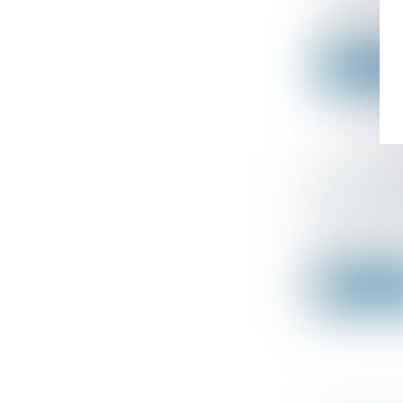
L’administr
temporaire.
Lire la su
CRÉDIT 
VÉHICULE
Droit fiscal
L’arrêté int
Lire la su