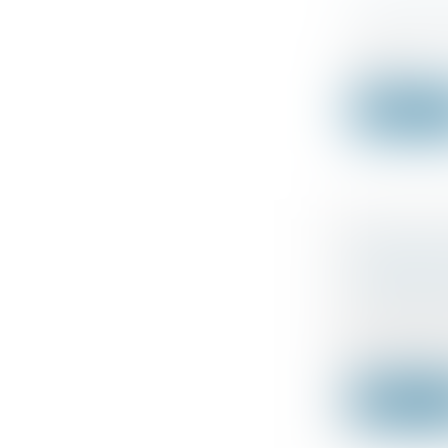
ACTIONS 
Droit des s
Les actions
préro...
Lire la su
QUEL ES
CAUSÉS 
LIQUIDAT
Droit des s
En cas de n
a...
Lire la su