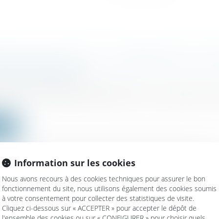
SES EN DIFFICULTÉ : LA PRÉVENTION AU C
RE ORDONNANCE
ociétés
/
Procédures collectives
ire interministérielle du 6 août annonce la pérennisa
ite
Information sur les cookies
Nous avons recours à des cookies techniques pour assurer le bon
fonctionnement du site, nous utilisons également des cookies soumis
N ARRIÈRE DES DÉFICITS SUR 3 ANS : EXE
à votre consentement pour collecter des statistiques de visite.
Cliquez ci-dessous sur « ACCEPTER » pour accepter le dépôt de
/
Fiscalité des professionnels
l'ensemble des cookies ou sur « CONFIGURER » pour choisir quels