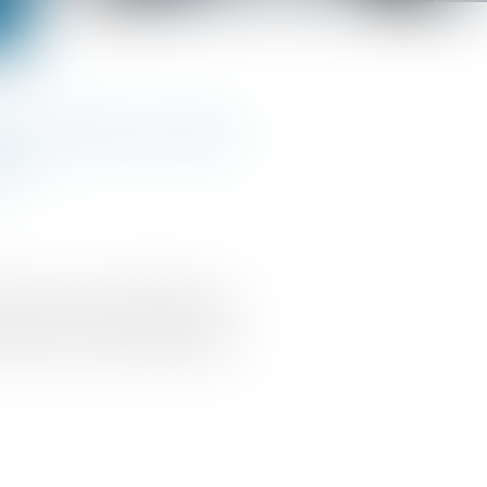
t à l’erreur face
ion
en place en août 2018, par la
 Service d'une Société de
plusieurs mesures destinées