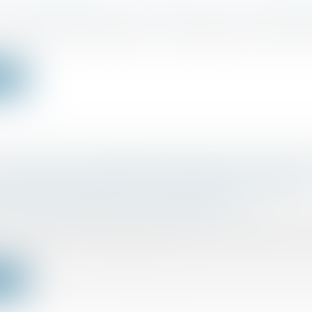
DE PRÉFÉRENCE : DÉFINITION ET CARACTÉR
ociétés
/
Droit des sociétés commerciales et professio
 de préférence désignent une catégorie de titres offr
ite
T LE DROIT À INDEMNITÉ POUR DES PRÉJUD
PAR DES RETARDS DE PAIEMENT EN CAS DE
ION JUDICIAIRE DE L’ENTREPRISE ?
ociétés
/
Procédures collectives
on-respect du délai global de paiement de 30 jours, l
ite