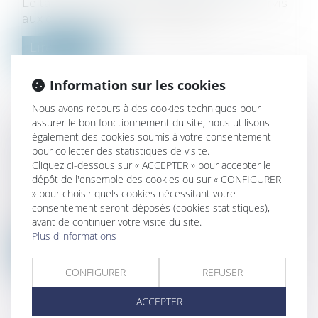
Le taux maximal d’intérêts déductibles servis
aux comptes courants d’associés...
Lire la suite
Information sur les cookies
Nous avons recours à des cookies techniques pour
assurer le bon fonctionnement du site, nous utilisons
également des cookies soumis à votre consentement
PRÉCISIONS SUR LA CARACTÉRISATION
pour collecter des statistiques de visite.
D’UN ABUS D’ÉGALITÉ
Cliquez ci-dessous sur « ACCEPTER » pour accepter le
Droit des sociétés
/
Droit des sociétés
dépôt de l'ensemble des cookies ou sur « CONFIGURER
commerciales et professionnelles
» pour choisir quels cookies nécessitant votre
Il est parfois difficile pour un associé d’aligner
consentement seront déposés (cookies statistiques),
avant de continuer votre visite du site.
ses intérêts avec ceux de...
Plus d'informations
Lire la suite
CONFIGURER
REFUSER
ACCEPTER