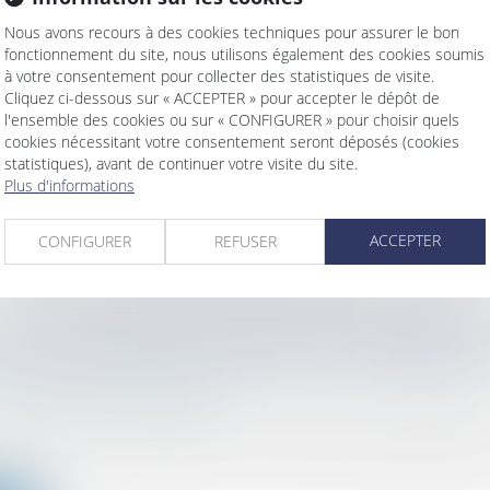
Nous avons recours à des cookies techniques pour assurer le bon
'IMPÔT RÉVISÉ EN 2024 : CE QUE CELA SIGN
fonctionnement du site, nous utilisons également des cookies soumis
TRE TRANCHE FISCALE
à votre consentement pour collecter des statistiques de visite.
Cliquez ci-dessous sur « ACCEPTER » pour accepter le dépôt de
/
Fiscalité des particuliers
l'ensemble des cookies ou sur « CONFIGURER » pour choisir quels
e loi de finances (PLF) 2024 prévoit notamment de mod
cookies nécessitant votre consentement seront déposés (cookies
statistiques), avant de continuer votre visite du site.
Plus d'informations
ite
ACCEPTER
CONFIGURER
REFUSER
ENU EN INDIVISION, AFFECTÉ À LA RÉSIDEN
ALE DU CÉDANT FAIT ÉCHEC À L'EXONÉRATI
IDENCE SECONDAIRE.
/
Fiscalité immobilière
tarié Mme A a cédé le bien immobilier qu’elle détenai