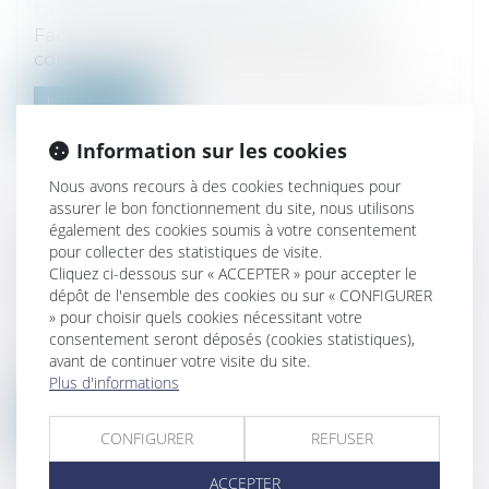
Droit de la consommation
Face à l'accroissement des plaintes des
consommateurs dans le secteur de la t...
Lire la suite
Information sur les cookies
Nous avons recours à des cookies techniques pour
assurer le bon fonctionnement du site, nous utilisons
également des cookies soumis à votre consentement
NOTIFICATION À L’AUTORITÉ DE LA
pour collecter des statistiques de visite.
Cliquez ci-dessous sur « ACCEPTER » pour accepter le
CONCURRENCE D’UN RECOURS CONTRE
dépôt de l'ensemble des cookies ou sur « CONFIGURER
SA DÉCISION : GARE AUX DÉLAIS !
» pour choisir quels cookies nécessitant votre
Droit commercial
/
Droit de la concurrence
consentement seront déposés (cookies statistiques),
La Cour de cassation s’est récemment
avant de continuer votre visite du site.
prononcée sur une question de procédure...
Plus d'informations
Lire la suite
CONFIGURER
REFUSER
ACCEPTER