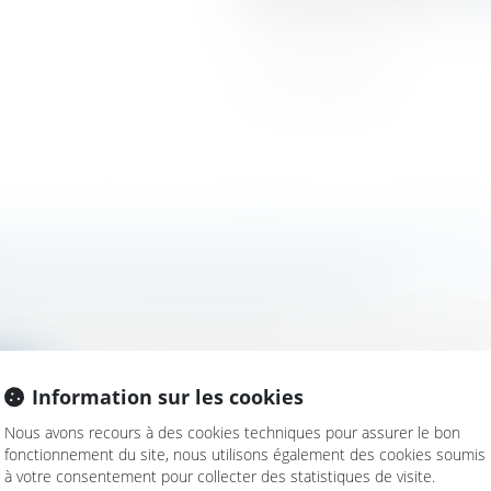
ION DE FONDS DE COMMERCE NE CONFÈRE P
REUR TOUS LES DROITS DU CÉDANT
ociétés
/
Transmission d’entreprise
tions et les créances du cédant d’un fonds de commer
Information sur les cookies
ite
Nous avons recours à des cookies techniques pour assurer le bon
fonctionnement du site, nous utilisons également des cookies soumis
à votre consentement pour collecter des statistiques de visite.