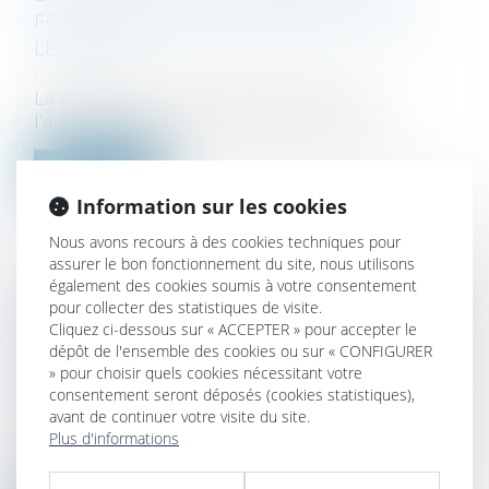
FORMULAIRE PAPIER À REMPLIR AVANT
LE 30 JUIN
Droit fiscal
/
Fiscalité immobilière
La déclaration d’occupation permet à
l’administration fiscale de déterminer s...
Lire la suite
Information sur les cookies
Nous avons recours à des cookies techniques pour
assurer le bon fonctionnement du site, nous utilisons
également des cookies soumis à votre consentement
pour collecter des statistiques de visite.
LES PÉNALITÉS DE RETARD NE SONT PAS
Cliquez ci-dessous sur « ACCEPTER » pour accepter le
CUMULABLES AVEC LES INTÉRÊTS
dépôt de l'ensemble des cookies ou sur « CONFIGURER
LÉGAUX DE RETARD VISÉS AUX ARTICLES
» pour choisir quels cookies nécessitant votre
1153 ET 1231-6 DU CODE CIVIL
consentement seront déposés (cookies statistiques),
avant de continuer votre visite du site.
Droit commercial
Plus d'informations
En vertu de l’article L.441-6 I alinéa 8 du Code
de commerce, dans sa rédacti...