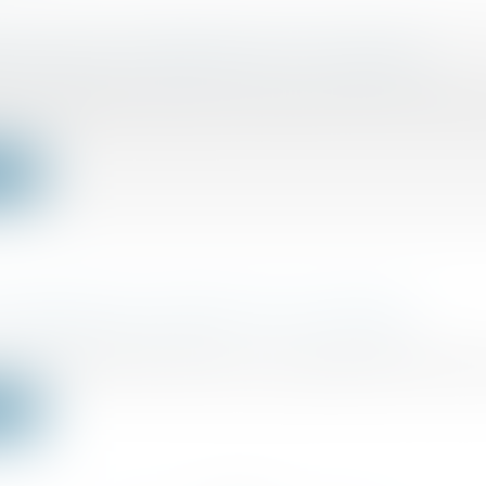
DE CVAE : ÉCHÉANCE DU 17 JUIN 2024
/
Fiscalité locale
ionnels ayant versé plus de 1.500 € de CVAE en 2023 o
ite
 REPRISE DE L'IMPÔT SUR LE REVENU
/
Fiscalité des particuliers
rise Le délai de reprise est aussi appelé délai de prescr
ite