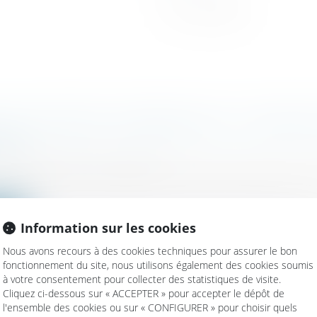
 LES SURFACES COMMERCIALES : À PAYER 
024 !
/
Fiscalité des professionnels
gasins de vente au détail sont soumis à la taxe sur le
ite
Information sur les cookies
Nous avons recours à des cookies techniques pour assurer le bon
fonctionnement du site, nous utilisons également des cookies soumis
à votre consentement pour collecter des statistiques de visite.
Cliquez ci-dessous sur « ACCEPTER » pour accepter le dépôt de
l'ensemble des cookies ou sur « CONFIGURER » pour choisir quels
ANTS : PRENEZ DATE DES SOLDES D’ÉTÉ !