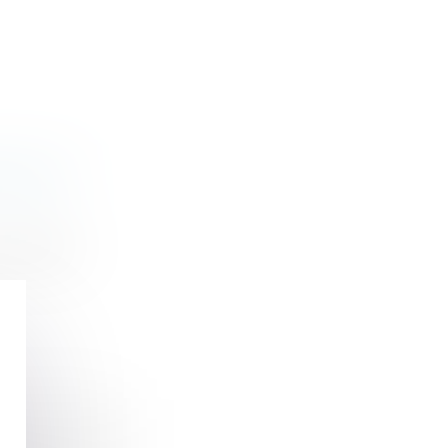
POUR LE
s surfaces