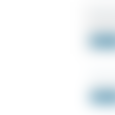
ACOMPTE 
Droit fiscal
Les profess
1...
Lire la su
DROIT DE
Droit fiscal
Délai de rep
Lire la su