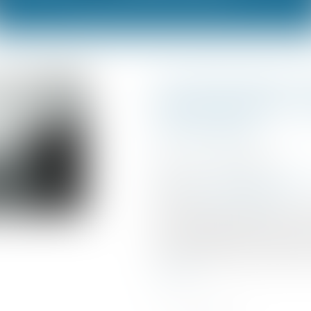
Contrôle des c
d’entreprises : l
rehaussés
Publié le :
24/05/2024
Droit commercial
/
Droit d
Source :
www.legifiscal.fr
L’article 8 du projet de loi 
économique prévoit un reh
chiffre d’affaires impliqua
concentrations par l’Autori
la suite