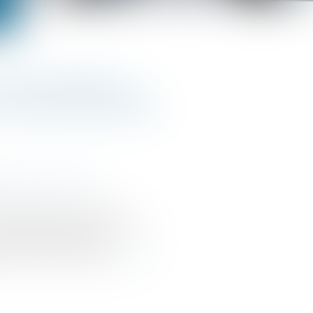
oncentrations
es seuils bientôt
e la concurrence
simplification de la vie
aussement des seuils de
nt un contrôle des
té de la concurrence...
Lire