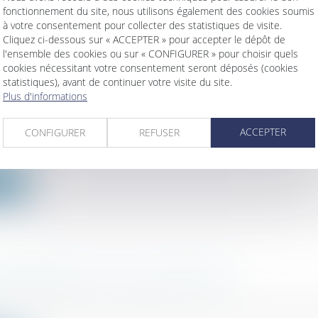
fonctionnement du site, nous utilisons également des cookies soumis
à votre consentement pour collecter des statistiques de visite.
Cliquez ci-dessous sur « ACCEPTER » pour accepter le dépôt de
l'ensemble des cookies ou sur « CONFIGURER » pour choisir quels
cookies nécessitant votre consentement seront déposés (cookies
statistiques), avant de continuer votre visite du site.
 REPORT AU 10 AOÛT POUR LA DÉCLARATI
Plus d'informations
MOBILIERS
/
Fiscalité immobilière
ACCEPTER
CONFIGURER
REFUSER
ation fiscale mentionne sur son site le report jusqu'au
ite
OURSEMENT DE TVA ÉTRANGÈRE
/
Fiscalité des professionnels
nes conditions, pour les factures d’achat comprenant 