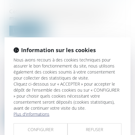
Droit fiscal
/
Fiscalité locale
Cette loi transpartisane vient encadrer les
meublés de tourisme type AirBnb p...
Lire la suite
Information sur les cookies
Nous avons recours à des cookies techniques pour
assurer le bon fonctionnement du site, nous utilisons
PLF 2025 : PLUSIEURS AMENDEMENTS
également des cookies soumis à votre consentement
ADOPTÉS AU PROFIT DE LA RÉDUCTION
pour collecter des statistiques de visite.
Cliquez ci-dessous sur « ACCEPTER » pour accepter le
D’IMPÔT POUR LES DONS
dépôt de l'ensemble des cookies ou sur « CONFIGURER
Droit fiscal
/
Fiscalité des particuliers
» pour choisir quels cookies nécessitant votre
Les sénateurs ont adopté ce 26 novembre
consentement seront déposés (cookies statistiques),
plusieurs amendements en faveur de la...
avant de continuer votre visite du site.
Plus d'informations
Lire la suite
CONFIGURER
REFUSER