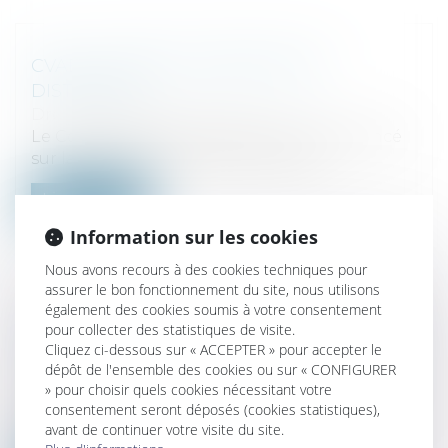
CVAE : LOYERS ET PRESTATIONS
DISTINCTES
Droit fiscal
/
Fiscalité locale
Le Conseil d’État s’est récemment prononcé
sur la déduction de la base imposa...
Lire la suite
Information sur les cookies
Nous avons recours à des cookies techniques pour
assurer le bon fonctionnement du site, nous utilisons
également des cookies soumis à votre consentement
pour collecter des statistiques de visite.
DE L’APPRÉCIATION DE LA CONDITION DE
Cliquez ci-dessous sur « ACCEPTER » pour accepter le
PRÉPONDÉRANCE DES REVENUS
dépôt de l'ensemble des cookies ou sur « CONFIGURER
Droit fiscal
/
Fiscalité des particuliers
» pour choisir quels cookies nécessitant votre
Abrogé par la loi n° 2017-1837 du 30 décembre
consentement seront déposés (cookies statistiques),
2017, l’article 885 R du Code g...
avant de continuer votre visite du site.