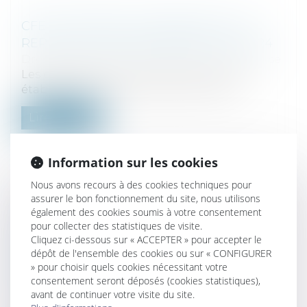
CFE : DÉCLAREZ LA CRÉATION OU LA
REPRISE D’UN ÉTABLISSEMENT EN 2024
Droit des sociétés
/
Transmission d’entreprise
Les entreprises qui ont créé ou acquis un
établissement en 2024 doivent sousc...
Lire la suite
Information sur les cookies
Nous avons recours à des cookies techniques pour
assurer le bon fonctionnement du site, nous utilisons
TRANSPORT AÉRIEN INTER-ÎLES DANS
également des cookies soumis à votre consentement
LES CARAÏBES : L’AUTORITÉ DE LA
pour collecter des statistiques de visite.
Cliquez ci-dessous sur « ACCEPTER » pour accepter le
CONCURRENCE SANCTIONNE UNE
dépôt de l'ensemble des cookies ou sur « CONFIGURER
ENTENTE ENTRE LES COMPAGNIES
» pour choisir quels cookies nécessitant votre
AÉRIENNES AIR ANTILLES ET AIR
consentement seront déposés (cookies statistiques),
CARAÏBES
avant de continuer votre visite du site.