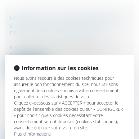
RÉFORME DU DROIT DES ENTREPRISES
EN DIFFICULTÉ : ADAPTATION DE LA
PROCÉDURE DE SAUVEGARDE
Droit des sociétés
/
Procédures collectives
Fusion de la sauvegarde accélérée et de la
sauvegarde financière accélérée, a...
Information sur les cookies
Lire la suite
Nous avons recours à des cookies techniques pour
assurer le bon fonctionnement du site, nous utilisons
également des cookies soumis à votre consentement
pour collecter des statistiques de visite.
Cliquez ci-dessous sur « ACCEPTER » pour accepter le
LEVER DES FONDS, POURQUOI ?
dépôt de l'ensemble des cookies ou sur « CONFIGURER
» pour choisir quels cookies nécessitant votre
Droit des sociétés
/
Levées de fonds
consentement seront déposés (cookies statistiques),
« Ouvrir le capital de mon entreprise ? Ne plus
avant de continuer votre visite du site.
être entièrement maître à bor...
Plus d'informations