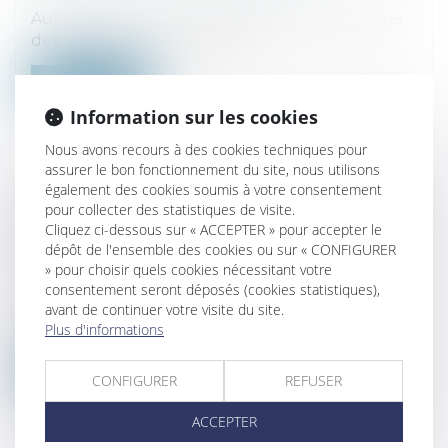
Aujourd’hui, entre la baisse des valorisations
des sociétés, et l’utilisation...
Lire la suite
Information sur les cookies
Nous avons recours à des cookies techniques pour
assurer le bon fonctionnement du site, nous utilisons
également des cookies soumis à votre consentement
pour collecter des statistiques de visite.
TAXE SUR LES LOGEMENTS VACANTS -
Cliquez ci-dessous sur « ACCEPTER » pour accepter le
RISQUEZ-VOUS DE LA PAYER CETTE
dépôt de l'ensemble des cookies ou sur « CONFIGURER
ANNÉE ?
» pour choisir quels cookies nécessitant votre
Droit fiscal
/
Fiscalité immobilière
consentement seront déposés (cookies statistiques),
La redéfinition des zones tendues du
avant de continuer votre visite du site.
Plus d'informations
territoire va entraîner une explosion du...
Lire la suite
CONFIGURER
REFUSER
ACCEPTER