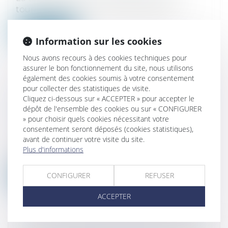
touristiques est un impôt qui peut êtr...
Lire la suite
Information sur les cookies
Nous avons recours à des cookies techniques pour
assurer le bon fonctionnement du site, nous utilisons
également des cookies soumis à votre consentement
pour collecter des statistiques de visite.
JEC : UN NOUVEAU STATUT COMMENTÉ
Cliquez ci-dessous sur « ACCEPTER » pour accepter le
dépôt de l'ensemble des cookies ou sur « CONFIGURER
PAR L'ADMINISTRATION
» pour choisir quels cookies nécessitant votre
Droit des sociétés
/
Droit des sociétés
consentement seront déposés (cookies statistiques),
commerciales et professionnelles
avant de continuer votre visite du site.
5 à 15 % de dépenses de R&D. Jusque-là, le
Plus d'informations
seuil de dépenses de R&D requis po...
CONFIGURER
REFUSER
Lire la suite
ACCEPTER