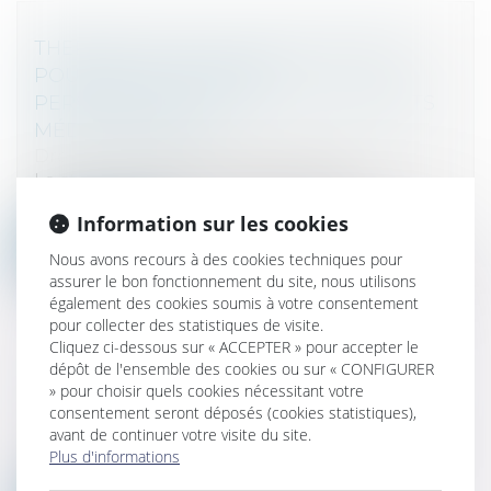
THEREMIA LÈVE 3 MILLIONS D'EUROS
POUR SA SOLUTION DE
PERSONNALISATION DES TRAITEMENTS
MÉDICAMENTEUX
Droit des sociétés
/
Levées de fonds
La start-up française développe une
plateforme basée sur l'IA qui personnalis...
Information sur les cookies
Lire la suite
Nous avons recours à des cookies techniques pour
assurer le bon fonctionnement du site, nous utilisons
également des cookies soumis à votre consentement
pour collecter des statistiques de visite.
Cliquez ci-dessous sur « ACCEPTER » pour accepter le
dépôt de l'ensemble des cookies ou sur « CONFIGURER
» pour choisir quels cookies nécessitant votre
LES AVIS DE CFE 2024 SONT EN LIGNE
consentement seront déposés (cookies statistiques),
Droit fiscal
/
Fiscalité locale
avant de continuer votre visite du site.
Les avis d’imposition à la cotisation foncière
Plus d'informations
des entreprises (CFE) ont réce...