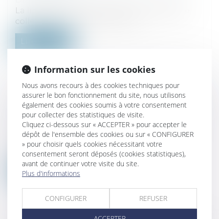
La liquidation judiciaire est une procédure
collective qui vient mettre fin à...
Lire la suite
Information sur les cookies
Nous avons recours à des cookies techniques pour
assurer le bon fonctionnement du site, nous utilisons
également des cookies soumis à votre consentement
LE GROUPE JANNEAU FAIT L’ACQUISITION
pour collecter des statistiques de visite.
DE L’ENTREPRISE DISTRAL
Cliquez ci-dessous sur « ACCEPTER » pour accepter le
Droit des sociétés
/
Fusions et acquisitions
dépôt de l'ensemble des cookies ou sur « CONFIGURER
Le 24 septembre 2024, le Groupe JANNEAU,
» pour choisir quels cookies nécessitant votre
l’un des leaders français du marché...
consentement seront déposés (cookies statistiques),
avant de continuer votre visite du site.
Lire la suite
Plus d'informations
CONFIGURER
REFUSER
ACCEPTER