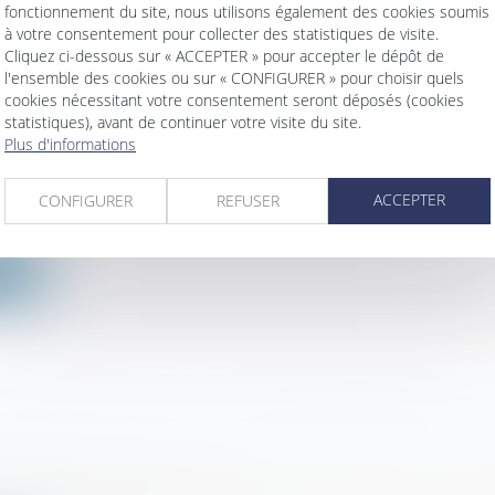
fonctionnement du site, nous utilisons également des cookies soumis
à votre consentement pour collecter des statistiques de visite.
Cliquez ci-dessous sur « ACCEPTER » pour accepter le dépôt de
l'ensemble des cookies ou sur « CONFIGURER » pour choisir quels
cookies nécessitant votre consentement seront déposés (cookies
statistiques), avant de continuer votre visite du site.
ORITAIRE DANS LES SAS : L'ASSEMBLÉE PLÉ
Plus d'informations
DE CASSATION EST SAISIE
ociétés
/
Droit des sociétés commerciales et professio
ACCEPTER
CONFIGURER
REFUSER
vient, dans un arrêt très remarqué, la Cour de cassati
ite
ON POUR ACCUEIL D'UNE PERSONNE DE PLU
/
Fiscalité des particuliers