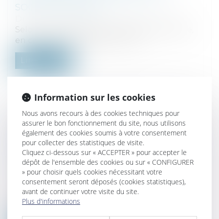
SOCIÉTÉ LIQUIDÉE
Droit des sociétés
/
Procédures collectives
Selon l’article L.651-2 du Code de commerce,
en cas de faute de gestion, le d...
Lire la suite
Information sur les cookies
Nous avons recours à des cookies techniques pour
assurer le bon fonctionnement du site, nous utilisons
REGROUPEMENT D’ÉTABLISSEMENTS À
également des cookies soumis à votre consentement
UNE MÊME ADRESSE : NOUVELLES
pour collecter des statistiques de visite.
CONDITIONS PRÉVUES PAR LE CODE DE
Cliquez ci-dessous sur « ACCEPTER » pour accepter le
COMMERCE
dépôt de l'ensemble des cookies ou sur « CONFIGURER
» pour choisir quels cookies nécessitant votre
Droit des sociétés
/
Droit des sociétés
consentement seront déposés (cookies statistiques),
commerciales et professionnelles
avant de continuer votre visite du site.
Un nouvel arrêté introduit les articles A. 123-
Plus d'informations
83-2 et A. 123-83-3 dans le Co...