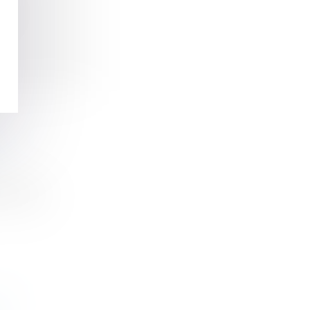
6
nnelles
ance de...