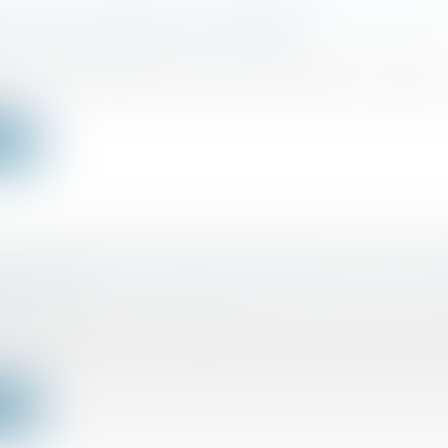
IL D’ÉTAT ANNULE LE MAINTIEN DE LA NICH
DES LOCATIONS TYPE AIRBNB
/
Fiscalité immobilière
taires de meublés touristiques bénéficiaient jusqu'à 
ite
S ÉGALEMENT NON DÉDUCTIBLE POUR LES SO
 À L’IR
/
Fiscalité des professionnels
finances pour 2024 n'a pas que réformé et augmenté l
ite