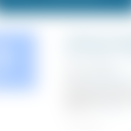
Impôt sur le re
comment chang
d'imposition m
Publié le :
10/09/2024
Droit fiscal
/
Fiscalité des p
Source :
www.moneyvox.fr
Le 1er septembre est passé 
de prélèvement à la source 
espace impots.gouv.fr, sur 
déclaration...
Lire la suite