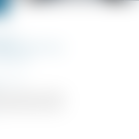
venu :
er votre taux
ensuel
articuliers
et, en théorie, votre taux
a été mis à jour sur votre
la base de votre dernière