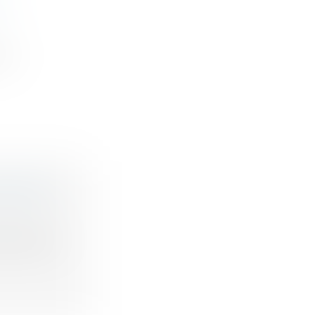
E
peu
CIÉTÉS
es barèmes