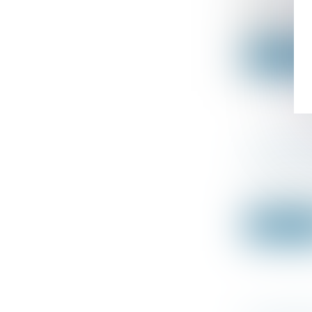
Les entrepr
septembre..
Lire la su
UNE ATT
NATIONA
Droit des s
L’arrêté du 
Lire la su