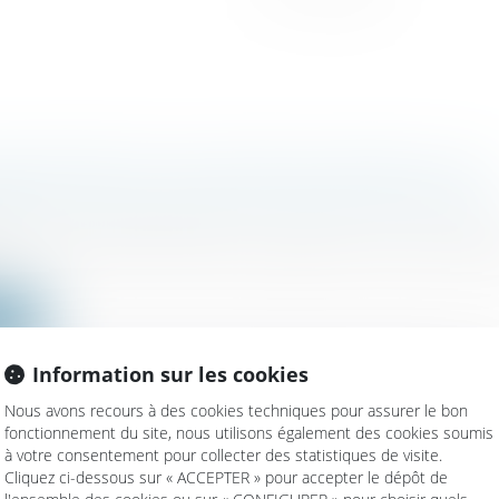
ENVISAGERAIT UNE LEVÉE DE FONDS QUI LA
RAIT À PLUS DE 100 MILLIARDS DE DOLLAR
ociétés
/
Levées de fonds
eet Journal a annoncé hier qu’OpenAI, la start-up derr
ite
Information sur les cookies
Nous avons recours à des cookies techniques pour assurer le bon
fonctionnement du site, nous utilisons également des cookies soumis
à votre consentement pour collecter des statistiques de visite.
D’IS POUR LE 16 SEPTEMBRE 2024
Cliquez ci-dessous sur « ACCEPTER » pour accepter le dépôt de
/
Fiscalité des professionnels