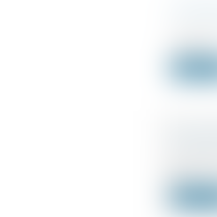
LE CONSE
FISCALE 
Droit fiscal
Les proprié
d'avantag...
Lire la su
L’EX-TV
SOUMISES
Droit fiscal
La loi de 
des...
Lire la su