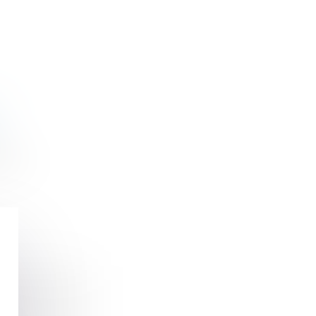
S
ière