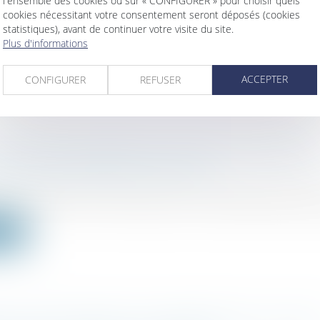
l'ensemble des cookies ou sur « CONFIGURER » pour choisir quels
ises soumises à l’impôt sur les sociétés ont jusqu’au 1
cookies nécessitant votre consentement seront déposés (cookies
statistiques), avant de continuer votre visite du site.
.
Plus d'informations
ite
ACCEPTER
CONFIGURER
REFUSER
ESTATION D’IMMATRICULATION AU REGISTRE
L DES ENTREPRISES GRATUITE
ociétés
/
Droit des sociétés commerciales et professio
29 juillet 2024 vient de préciser les modalités de délivr
ite