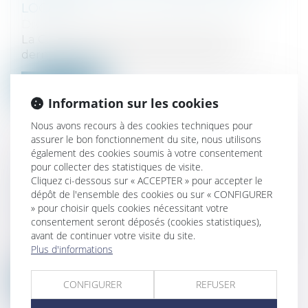
LOCAUX
Droit commercial
/
Baux commerciaux
La Cour de cassation a jugé le 11 janvier
dernier qu’une convention d'occupat...
Lire la suite
Information sur les cookies
Nous avons recours à des cookies techniques pour
assurer le bon fonctionnement du site, nous utilisons
également des cookies soumis à votre consentement
pour collecter des statistiques de visite.
LOI DE FINANCES POUR 2024 : LA
Cliquez ci-dessous sur « ACCEPTER » pour accepter le
SUPPRESSION DE LA CVAE EST
dépôt de l'ensemble des cookies ou sur « CONFIGURER
RÉÉCHELONNÉE JUSQU'EN 2027
» pour choisir quels cookies nécessitant votre
consentement seront déposés (cookies statistiques),
Droit fiscal
/
Fiscalité locale
avant de continuer votre visite du site.
La suppression totale de la CVAE ne prendra
Plus d'informations
finalement effet qu'en 2027 sauf...
Lire la suite
CONFIGURER
REFUSER