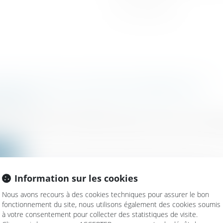
DIMINUTION DE LOYER SANS ABSENCE DE
RTIE !
ercial
/
Baux commerciaux
t à l’article L. 145-33 du Code de commerce, les obl
ite
Information sur les cookies
Nous avons recours à des cookies techniques pour assurer le bon
fonctionnement du site, nous utilisons également des cookies soumis
à votre consentement pour collecter des statistiques de visite.
 DES ACOMPTES DE CET LE 16 JUIN 2025