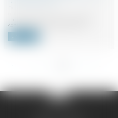
DE CONSENTEMENT
Droit de la consommation
/
Contrats et
garanties commerciales
En vertu de l’article L.111-1 du Code de la
consommation, le professionnel es...
Lire la suite
<<
<
...
119
120
121
122
123
124
125
...
>
>>
CABINET PHILIPPE