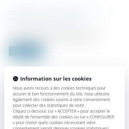
L'IMMOBILIER FRACTIONNÉ, POUR
INVESTIR DANS LA PIERRE
Droit fiscal
/
Fiscalité immobilière
Une façon particulière d’investir dans
l’immobilier locatif. L’immobilier fra...
Lire la suite
Information sur les cookies
Nous avons recours à des cookies techniques pour
POURSUITE DE LA CAUTION PERSONNE
assurer le bon fonctionnement du site, nous utilisons
PHYSIQUE APRÈS LE JUGEMENT
également des cookies soumis à votre consentement
D’OUVERTURE DE LA PROCÉDURE DE
pour collecter des statistiques de visite.
REDRESSEMENT : LA NÉCESSAIRE
Cliquez ci-dessous sur « ACCEPTER » pour accepter le
dépôt de l'ensemble des cookies ou sur « CONFIGURER
EXIGIBILITÉ DE LA CRÉANCE À SON
» pour choisir quels cookies nécessitant votre
ÉGARD
consentement seront déposés (cookies statistiques),