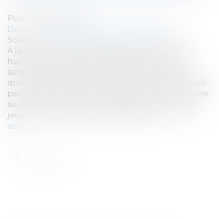
Publié le :
11/01/2024
Droit commercial
/
Droit de la concurrence
Source :
www.autoritedelaconcurrence.fr
À la suite d’une saisine de Subsonic, fabricant
français de manettes de jeux vidéo, l’Autorité
sanctionne Sony (quatre sociétés du groupe,
dont la société mère japonaise) pour avoir abusé,
pendant plus de 4 ans, de sa position dominante
sur le marché de la fourniture de manettes de
jeux vidéo pour consoles Playstation 4...
Lire la
suite