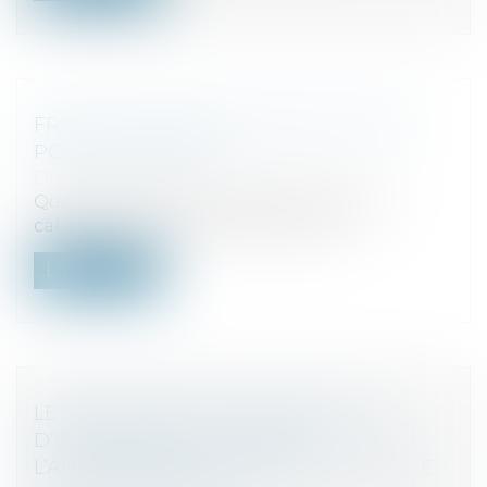
FRANCE: PREMIÈRE LEVÉE DE FONDS
POUR SINGULIER
Droit des sociétés
/
Levées de fonds
Quelque six années après sa création, le
cabinet Singulier vient de lever 5 m...
Lire la suite
LE NON-RESPECT DE L’OBLIGATION
D’INFORMATION ENTRAÎNE
L’ANNULATION DU CONTRAT POUR VICE