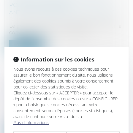
POUR DES PRATIQUES
ANTICONCURRENTIELLES LIÉES À BING
Droit commercial
/
Droit de la concurrence
Le géant américain est suspecté d’entraver la
concurrence sur le marché des m...
Lire la suite
Information sur les cookies
Nous avons recours à des cookies techniques pour
assurer le bon fonctionnement du site, nous utilisons
également des cookies soumis à votre consentement
L’INSTANCE EN COURS NE PEUT
pour collecter des statistiques de visite.
REPRENDRE QU’APRÈS UNE
Cliquez ci-dessous sur « ACCEPTER » pour accepter le
DÉCLARATION DE CRÉANCE VALABLE
dépôt de l'ensemble des cookies ou sur « CONFIGURER
» pour choisir quels cookies nécessitant votre
Droit des sociétés
/
Procédures collectives
consentement seront déposés (cookies statistiques),
En droit communautaire, le règlement
avant de continuer votre visite du site.
2015/848 encadre les procédures d’insolv...
Plus d'informations
Lire la suite