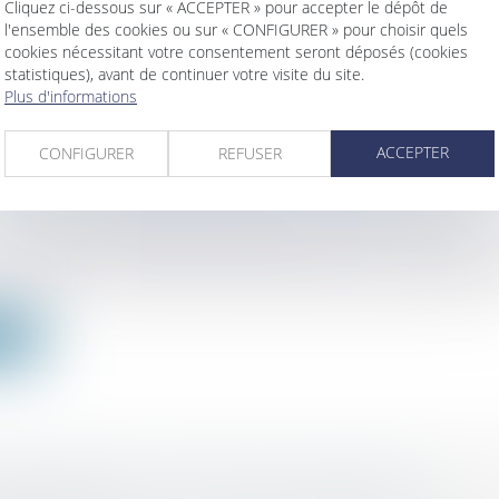
Cliquez ci-dessous sur « ACCEPTER » pour accepter le dépôt de
l'ensemble des cookies ou sur « CONFIGURER » pour choisir quels
ite
cookies nécessitant votre consentement seront déposés (cookies
statistiques), avant de continuer votre visite du site.
Plus d'informations
ACCEPTER
CONFIGURER
REFUSER
’IR : APPLICATION DES PRÉLÈVEMENTS SOCI
ENUS DU PATRIMOINE DANS CERTAINS CAS
/
Fiscalité des professionnels
contexte. L’on sait qu’une SAS est par principe passib
ite
COMPRENDRE LES TARIFS RÉGLEMENTÉS