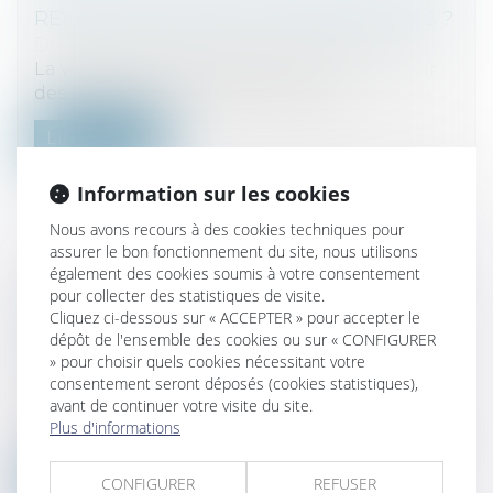
REVENUS DOIVENT-ILS ÊTRE DÉCLARÉS ?
Droit fiscal
/
Fiscalité des particuliers
La vente ponctuelle de biens d'occasion sur
des plateformes en ligne n'est en...
Lire la suite
Information sur les cookies
Nous avons recours à des cookies techniques pour
assurer le bon fonctionnement du site, nous utilisons
également des cookies soumis à votre consentement
CONTRATS DE LOCATION AVEC OPTION
pour collecter des statistiques de visite.
D’ACHAT : FOCUS SUR LES CLAUSES
Cliquez ci-dessous sur « ACCEPTER » pour accepter le
ABUSIVES ET L’INFORMATION DU
dépôt de l'ensemble des cookies ou sur « CONFIGURER
» pour choisir quels cookies nécessitant votre
CONSOMMATEUR
consentement seront déposés (cookies statistiques),
Droit de la consommation
avant de continuer votre visite du site.
Pour acquérir une voiture neuve, un
Plus d'informations
téléphone ou même de l’électroménager, la...
CONFIGURER
REFUSER
Lire la suite