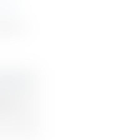
OUVEAU
2121, l’A...
FINANCES
ais de