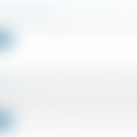
 APPORTS ET OPÉRATIONS ASSIMILÉES : N
NT ANC 2023-08
ociétés
/
Fusions et acquisitions
de l’ordonnance transposant la directive européenne 2019/
ite
ION MEUBLÉE ET LA TVA APRÈS LA LOI DE 
4 ?
/
Fiscalité immobilière
pement des locations meublées temporaires par le bi
ite