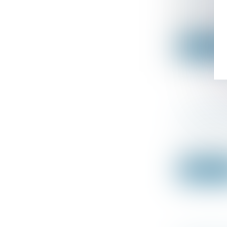
DES DROI
Droit fiscal
Lors d’un d
Lire la su
COTISATI
MODALIT
Droit fiscal
La cotisatio
Lire la su