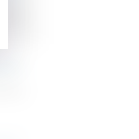
mpter du...
NCIPE ET
sation su...