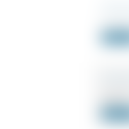
FUSIONS,
RÈGLEME
Droit des s
À la suite 
Lire la su
LA LOCAT
POUR 202
Droit fiscal
Le dévelop
plateform...
Lire la su