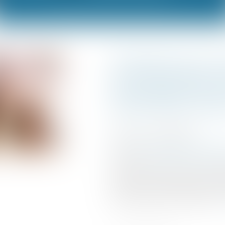
Précisions sur 
du refus des pr
d’engagements 
de la concurre
Publié le :
16/02/2024
Droit commercial
/
Droit d
Source :
www.lemag-juridi
L’Autorité de la concurren
prévenir et sanctionner le
anticoncurrentielles, afin 
dans la libre concurrence..