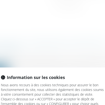
 PLACE DE LA PROCÉDURE DE CONTINUITÉ 
 UNIQUE
ociétés
/
Droit des sociétés commerciales et professio
unique des formalités est devenu, le 1er janvier 2023, l’
ite
Information sur les cookies
Nous avons recours à des cookies techniques pour assurer le bon
fonctionnement du site, nous utilisons également des cookies soumis
à votre consentement pour collecter des statistiques de visite.
Cliquez ci-dessous sur « ACCEPTER » pour accepter le dépôt de
ION : POUR LE PAIEMENT FRACTIONNÉ OU D
l'ensemble des cookies ou sur « CONFIGURER » pour choisir quels