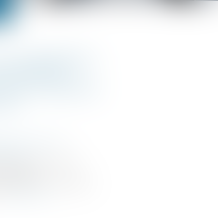
la contestation
opositions
par l’Autorité
nce
e la concurrence
que.com
ce a pour mission de
s pratiques
de garantir un équilibre
.
Lire la suite