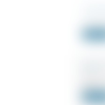
UN PROC
LOCATAIR
Droit comm
Est tardif l
Lire la su
GÉRANT 
FAUTIF
Droit des s
La créatio
manq...
Lire la su