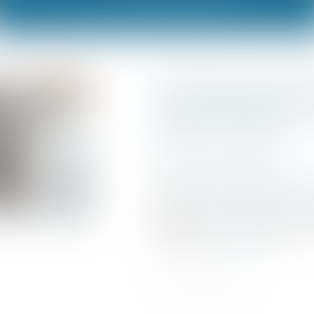
Remboursemen
du solde de l'im
dates à retenir
Publié le :
01/07/2026
Droit fiscal
/
Fiscalité des p
Source :
www.service-public
Êtes-vous concerné par u
devrez-vous vous acquitter 
revenu...
Lire la suite