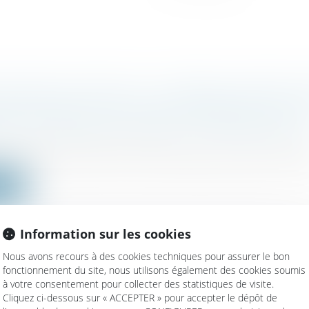
OCIALE ET FISCALE : LE CONSEIL CONSTITU
LES NOUVEAUX OUTILS DE CONTRÔLE TOUT 
NT L'ATTEINTE AUX DROITS FONDAMENTAU
/
Fiscalité des professionnels
oi relative à la lutte contre les fraudes sociales et fiscales
ite
Information sur les cookies
Nous avons recours à des cookies techniques pour assurer le bon
fonctionnement du site, nous utilisons également des cookies soumis
SSION : « C’EST UNE PHASE DE DÉVELOPPE
à votre consentement pour collecter des statistiques de visite.
RISE »
Cliquez ci-dessous sur « ACCEPTER » pour accepter le dépôt de