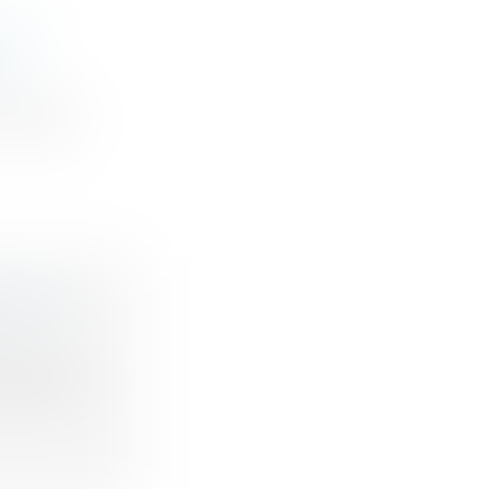
 DU
UR
 engagé...
E EST
nnelles
nstitue un