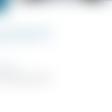
t et paiement
pôt 2026 : les
articuliers
.gouv.fr
n remboursement ou bien
d'un solde d'impôt sur le