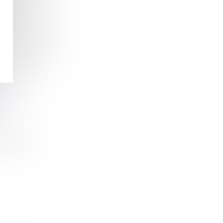
s en
éduite au