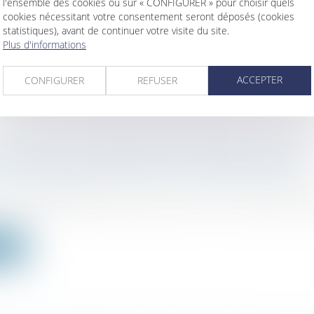
ociétés
/
Transmission d’entreprise
l'ensemble des cookies ou sur « CONFIGURER » pour choisir quels
cookies nécessitant votre consentement seront déposés (cookies
 plus de 370 000 entreprises pourraient être transmise
statistiques), avant de continuer votre visite du site.
Plus d'informations
ite
ACCEPTER
CONFIGURER
REFUSER
CIATION DE TITRES DE SCI MOTIVÉE PAR LA
ION DE SON ACTIF N’EST PAS DÉDUCTIBLE
/
Fiscalité immobilière
n pour dépréciation de titres d’une SCI ne peut être d
ite