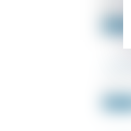
Droit des s
D’ici 2030,
France....
Lire la su
LA DÉPRÉ
LIQUIDAT
Droit fiscal
La provisio
se...
Lire la su