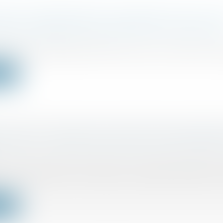
ESSUS IRRÉVERSIBLE DE DÉPART DES LIEUX
E FAIT OBSTACLE AU REPENTIR DU BAILLE
ercial
/
Baux commerciaux
e repentir du bailleur exercé alors que le locataire s'est
ite
DE SARL : CRÉER UNE SOCIÉTÉ CONCURRENT
ociétés
/
Droit des sociétés commerciales et professio
n d’une société concurrente par un gérant de SARL co
ite