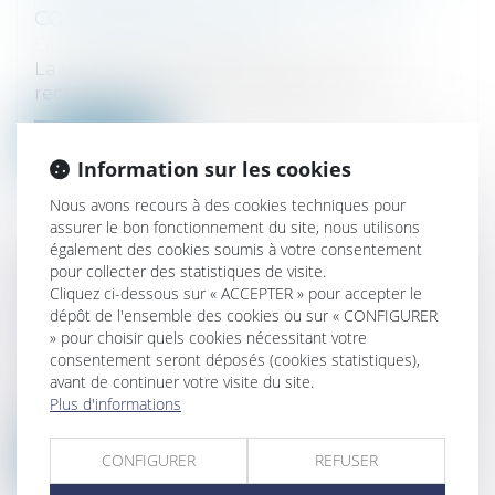
COMMENTÉE AU BOFIP
Droit fiscal
/
Fiscalité des particuliers
La loi de finances pour 2024 a prorogé et
recentré le crédit d’impôt au titre...
Lire la suite
Information sur les cookies
Nous avons recours à des cookies techniques pour
assurer le bon fonctionnement du site, nous utilisons
également des cookies soumis à votre consentement
pour collecter des statistiques de visite.
REJET DE LA QPC RELATIVE AUX
Cliquez ci-dessous sur « ACCEPTER » pour accepter le
DOMMAGES-INTÉRÊTS POUR
dépôt de l'ensemble des cookies ou sur « CONFIGURER
» pour choisir quels cookies nécessitant votre
CONCURRENCE DÉLOYALE
consentement seront déposés (cookies statistiques),
Droit commercial
/
Droit de la concurrence
avant de continuer votre visite du site.
Dans un arrêt rendu le 5 juin 2024, la Cour de
Plus d'informations
cassation s’est prononcée sur...
Lire la suite
CONFIGURER
REFUSER