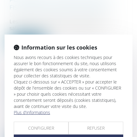
POURBOIRES : LE RÉGIME SOCIAL ET
FISCAL DE FAVEUR EST PROLONGÉ
Droit fiscal
/
Fiscalité des particuliers
Les pourboires remis volontairement aux
salariés par les clients sont exonéré...
Lire la suite
Information sur les cookies
Nous avons recours à des cookies techniques pour
assurer le bon fonctionnement du site, nous utilisons
également des cookies soumis à votre consentement
pour collecter des statistiques de visite.
OBLIGATION D’INFORMATION ET
Cliquez ci-dessous sur « ACCEPTER » pour accepter le
dépôt de l'ensemble des cookies ou sur « CONFIGURER
PROPORTIONNALITÉ DES SANCTIONS :
» pour choisir quels cookies nécessitant votre
CLARIFICATION DES RÈGLES EN MATIÈRE
consentement seront déposés (cookies statistiques),
DE CRÉDIT À LA CONSOMMATION
avant de continuer votre visite du site.
Droit de la consommation
/
Crédit à la
Plus d'informations
consommation
En l’espèce, le litige opposait une société
CONFIGURER
REFUSER
cessionnaire de droits d’un conso...