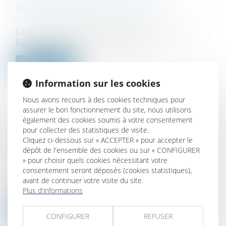
REVENU 2025 EST EN LIGNE
Droit fiscal
/
Fiscalité des particuliers
L’administration fiscale vient de mettre en
ligne le simulateur de calcul de...
Lire la suite
Information sur les cookies
Nous avons recours à des cookies techniques pour
assurer le bon fonctionnement du site, nous utilisons
également des cookies soumis à votre consentement
QUAND MARIAGE ET DROIT DES
pour collecter des statistiques de visite.
Cliquez ci-dessous sur « ACCEPTER » pour accepter le
SOCIÉTÉS RIMENT AVEC ASSOCIATION
dépôt de l'ensemble des cookies ou sur « CONFIGURER
FORCÉE !
» pour choisir quels cookies nécessitant votre
Droit des sociétés
consentement seront déposés (cookies statistiques),
L’article 1832-2 du Code civil permet, sous
avant de continuer votre visite du site.
certaines conditions, au conjoint...
Plus d'informations
Lire la suite
CONFIGURER
REFUSER