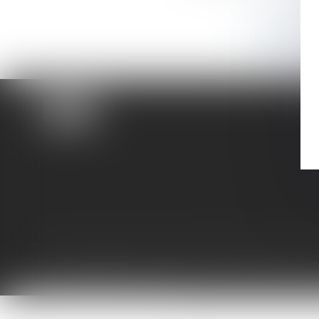
Voir tous 
ACCUEIL
CABINET
L'ÉQUIPE
EXPERTISES
HONORAIRES
Septeo Digital & Services © 2020