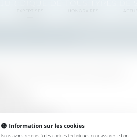
I JURIDIQUE DE TOUS TYPES DE 
EXPERTISES
HONORAIRES
ACTU
ilippe à Chambéry intervient dans les créations
ue de tous types de sociétés.
ales, civiles, d’exercice libéral, coopératives
s
és
ra-groupes
 groupements
réduction de capital
quidation amiable
Information sur les cookies
ique
Nous avons recours à des cookies techniques pour assurer le bon