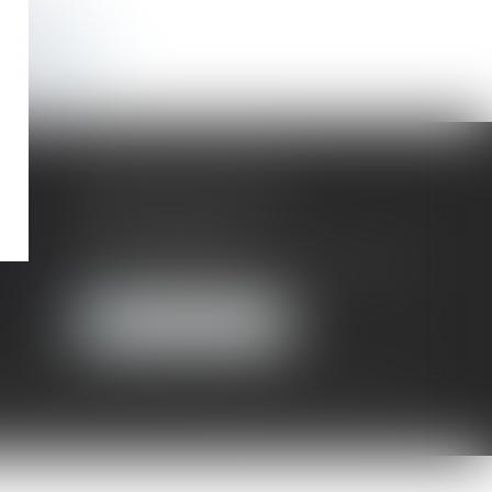
 un expert
CABINET PHILIPPE
159 Allée Albert Sylvestre
73000 CHAMBÉRY
Tél :
04 79 96 99 45
-
Fax :
04 79 96 99 39
NOUS LOCALISER
NS LÉGALES
POLITIQUE DE CONFIDENTIALITÉ
ARTICLES