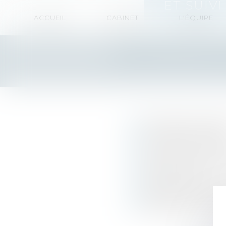
ET SUIV
ACCUEIL
CABINET
L'ÉQUIPE
Le Cabinet d'Avocats Ph
sociétés et suivi juridiq
Sociétés commerci
Sociétés holding
Groupe de sociét
Conventions int
Associations et
Transformation
Augmentation et 
Dissolution et li
Secrétariat jurid