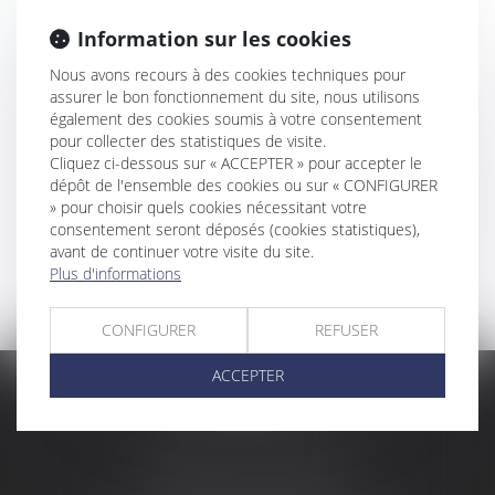
Asssistance à contrôle fiscal (phase
Information sur les cookies
précontentieuse et contentieuse)
Optimisation fiscale
Nous avons recours à des cookies techniques pour
Fiscalité transfrontalière
assurer le bon fonctionnement du site, nous utilisons
également des cookies soumis à votre consentement
pour collecter des statistiques de visite.
Cliquez ci-dessous sur « ACCEPTER » pour accepter le
dépôt de l'ensemble des cookies ou sur « CONFIGURER
Voir tous les domaines
» pour choisir quels cookies nécessitant votre
d'intervention
consentement seront déposés (cookies statistiques),
avant de continuer votre visite du site.
Plus d'informations
Contacter un expert
CONFIGURER
REFUSER
ACCEPTER
CABINET PHILIPPE
159 Allée Albert Sylvestre