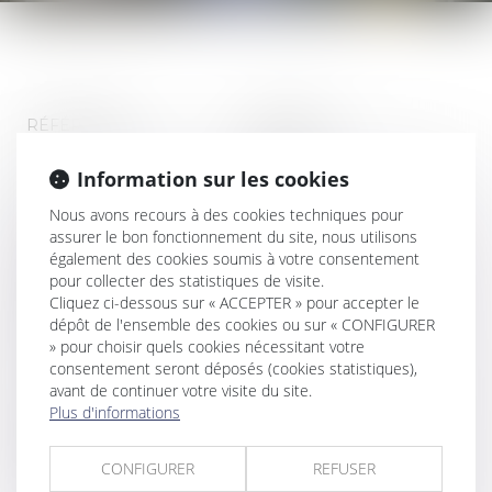
RÉFÉRENCE
MONTANT
Information sur les cookies
NOM
PRÉNOM
Nous avons recours à des cookies techniques pour
assurer le bon fonctionnement du site, nous utilisons
ADRESSE E-MAIL
également des cookies soumis à votre consentement
pour collecter des statistiques de visite.
Cliquez ci-dessous sur « ACCEPTER » pour accepter le
ADRESSE
CODE POSTAL
dépôt de l'ensemble des cookies ou sur « CONFIGURER
» pour choisir quels cookies nécessitant votre
consentement seront déposés (cookies statistiques),
VILLE
PAYS
avant de continuer votre visite du site.
Plus d'informations
UTILISATION DES DONNÉES
J'accepte que les informations saisies soient traitées informatiquement par
CONFIGURER
REFUSER
Cabinet PHILIPPE et l'hébergeur du présent site dans le cadre de ma
demande et de la relation avec Cabinet PHILIPPE qui peut en découler.